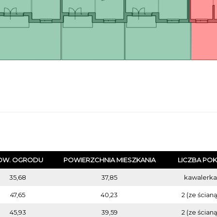
OW. OGRODU
POWIERZCHNIA MIESZKANIA
LICZBA POK
35,68
37,85
kawalerka
47,65
40,23
2 (ze ścianą
45,93
39,59
2 (ze ścianą