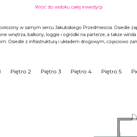
Wróć do widoku całej inwestycji
łożony w samym sercu Jakubskiego Przedmieścia. Osiedle zap
e wnętrza, balkony, loggie i ogródki na parterze, a także winda
m. Osiedle z infrastrukturą i układem drogowym, częściowo zam
1
Piętro 2
Piętro 3
Piętro 4
Piętro 5
Pi