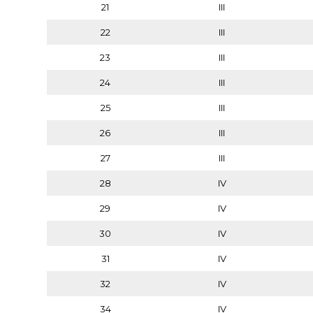
21
III
22
III
23
III
24
III
25
III
26
III
27
III
28
IV
29
IV
30
IV
31
IV
32
IV
34
IV