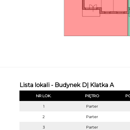
Lista lokali - Budynek D| Klatka A
NR LOK.
PIĘTRO
P
1
Parter
2
Parter
3
Parter