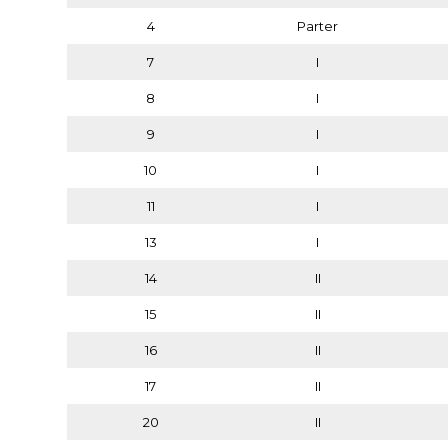
4
Parter
7
I
8
I
9
I
10
I
11
I
13
I
14
II
15
II
16
II
17
II
20
II