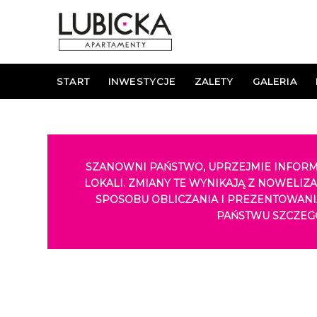
START
INWESTYCJE
ZALETY
GALERIA
SZANOWNI PAŃSTWO,
UPRZEJMIE INFORM
LOKALI. ZMIANY TE WYNIKAJĄ Z NOWELIZA
SPOSOBU OBLICZANIA I PREZENTOWAN
PAŃSTWU SZCZEG