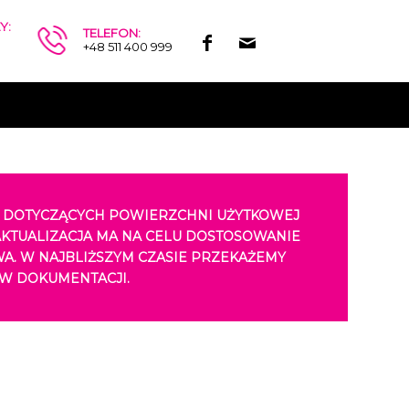
Y:
TELEFON:
.
+48 511 400 999
H DOTYCZĄCYCH POWIERZCHNI UŻYTKOWEJ
AKTUALIZACJA MA NA CELU DOSTOSOWANIE
. W NAJBLIŻSZYM CZASIE PRZEKAŻEMY
W DOKUMENTACJI.