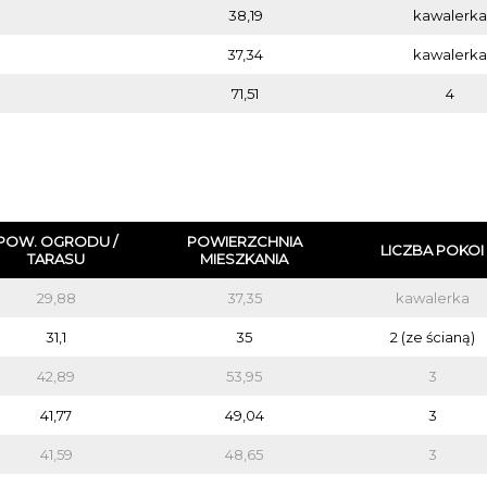
38,19
kawalerka
37,34
kawalerka
71,51
4
POW. OGRODU /
POWIERZCHNIA
LICZBA POKOI
TARASU
MIESZKANIA
29,88
37,35
kawalerka
31,1
35
2 (ze ścianą)
42,89
53,95
3
41,77
49,04
3
41,59
48,65
3