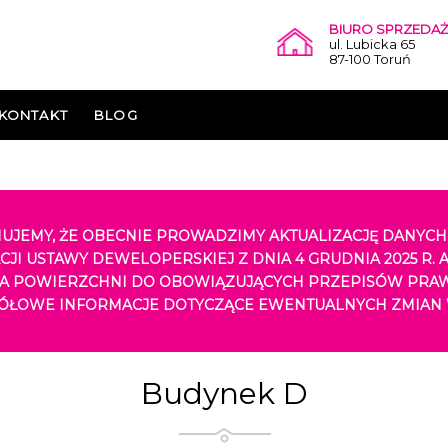
BIURO SPRZEDAŻ
ul. Lubicka 65
87-100 Toruń
KONTAKT
BLOG
UJEMY, ŻE OBECNIE PROWADZIMY AKTUALIZACJĘ DANYC
CJI USTAWY DEWELOPERSKIEJ Z DNIA 4 GRUDNIA 2025 R.
IA POWIERZCHNI DO OBOWIĄZUJĄCYCH PRZEPISÓW PRAWA
ÓŁOWE INFORMACJE DOTYCZĄCE EWENTUALNYCH ZMIAN 
Budynek D