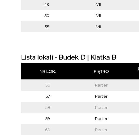
49
VII
50
VII
55
VII
Lista lokali - Budek D | Klatka B
NR LOK.
PIĘTRO
56
Parter
57
Parter
58
Parter
59
Parter
60
Parter