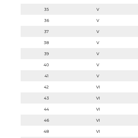
35
V
36
V
37
V
38
V
39
V
40
V
41
V
42
VI
43
VI
44
VI
46
VI
48
VI