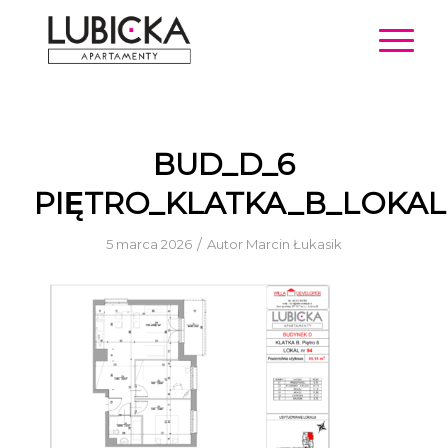
BUD_D_6
PIĘTRO_KLATKA_B_LOKAL
/
5 marca 2026
Autor
Marcin Łukasik