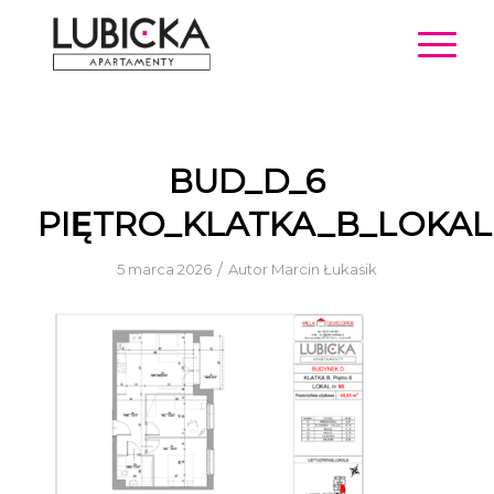
BUD_D_6
PIĘTRO_KLATKA_B_LOKAL
/
5 marca 2026
Autor
Marcin Łukasik