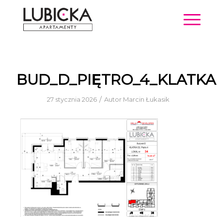
BUD_D_PIĘTRO_4_KLATK
/
27 stycznia 2026
Autor
Marcin Łukasik