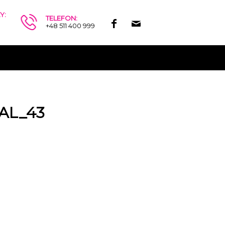
Y:
TELEFON:
.
+48 511 400 999
AL_43