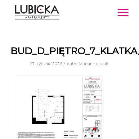
BUD_D_PIĘTRO_7_KLATK
/
27 stycznia 2026
Autor
Marcin Łukasik